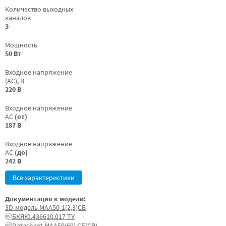
Количество выходных
каналов
3
Мощность
50 Вт
Входное напряжение
(AC), В
220 В
Входное напряжение
AC
(от)
187 В
Входное напряжение
AC
(до)
242 В
Все характеристики
Документация к модели:
3D-модель МАА50-1(2,3)СБ
БКЯЮ.436610.017 ТУ
Datasheet МАА50(60) СБ(СВ)