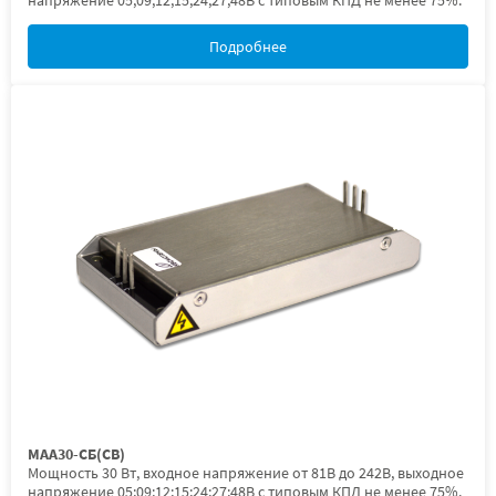
напряжение 05;09;12;15;24;27;48В с типовым КПД не менее 75%.
Подробнее
МАА30-СБ(СВ)
Мощность 30 Вт, входное напряжение от 81В до 242В, выходное
напряжение 05;09;12;15;24;27;48В с типовым КПД не менее 75%.