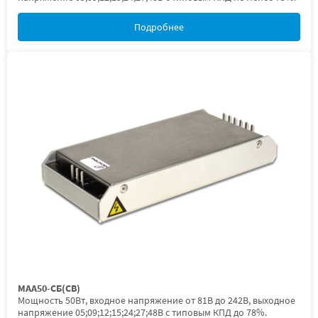
Подробнее
МАА50-СБ(СВ)
Мощность 50Вт, входное напряжение от 81В до 242В, выходное
напряжение 05;09;12;15;24;27;48В с типовым КПД до 78%.