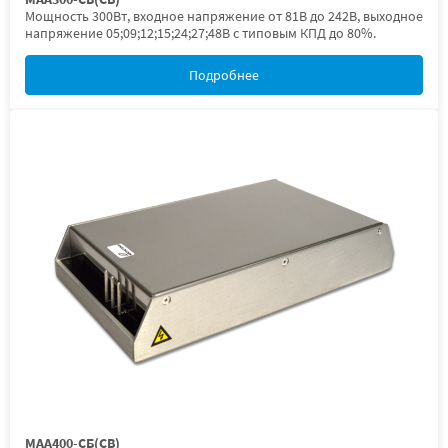
Мощность 300Вт, входное напряжение от 81В до 242В, выходное
напряжение 05;09;12;15;24;27;48В с типовым КПД до 80%.
Подробнее
МАА400-СБ(СВ)