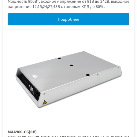
Мощность 800Вт, входное напряжение от 81В до 242В, выходное
напряжение 12;15;24;27;48В с типовым КПД до 80%.
Подробнее
МАА900-СБ(СВ)