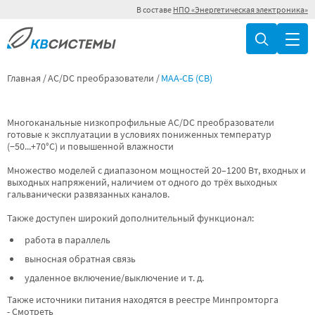
В составе
НПО «Энергетическая электроника»
Главная
AC/DC преобразователи
МАА-СБ (СВ)
Многоканальные низкопрофильные AC/DC преобразователи
готовые к эксплуатации в условиях пониженных температур
(−50...+70°С) и повышенной влажности
Множество моделей с диапазоном мощностей 20–1200 Вт, входных и
выходных напряжений, наличием от одного до трёх выходных
гальванически развязанных каналов.
Также доступен широкий дополнительный функционал:
работа в параллель
выносная обратная связь
удаленное включение/выключение и т. д.
Также источники питания находятся в реестре Минпромторга
-
Смотреть