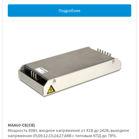
Подробнее
МАА60-СБ(СВ)
Мощность 60Вт, входное напряжение от 81В до 242В, выходное
напряжение 05;09;12;15;24;27;48В с типовым КПД до 78%.