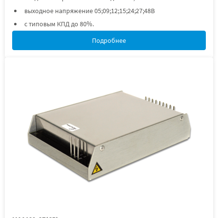
выходное напряжение 05;09;12;15;24;27;48В
с типовым КПД до 80%.
Подробнее