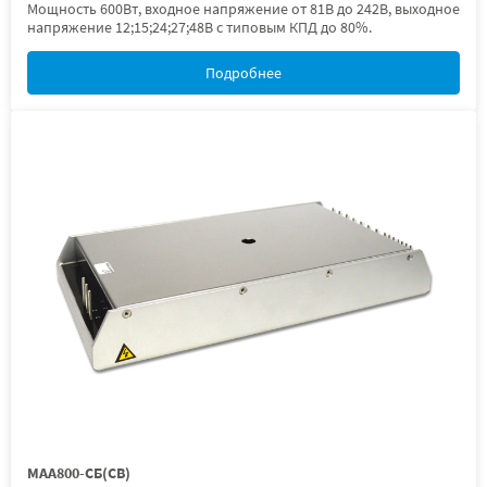
Мощность 600Вт, входное напряжение от 81В до 242В, выходное
напряжение 12;15;24;27;48В с типовым КПД до 80%.
Подробнее
МАА800-СБ(СВ)