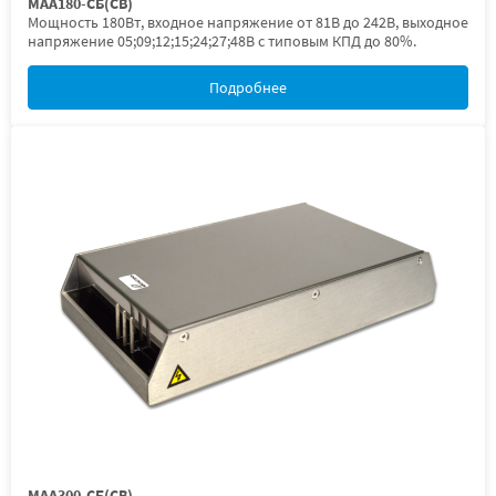
МАА180-СБ(СВ)
Мощность 180Вт, входное напряжение от 81В до 242В, выходное
напряжение 05;09;12;15;24;27;48В с типовым КПД до 80%.
Подробнее
МАА300-СБ(СВ)