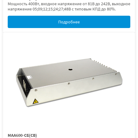
Мощность 400Вт, входное напряжение от 81В до 242В, выходное
напряжение 05;09;12;15;24;27;48В с типовым КПД до 80%.
Подробнее
МАА600-СБ(СВ)