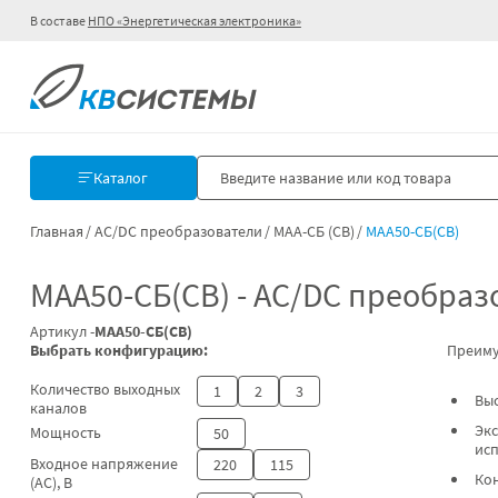
В составе
НПО «Энергетическая электроника»
Каталог
Главная
AC/DC преобразователи
МАА-СБ (СВ)
МАА50-СБ(СВ)
МАА50-СБ(СВ) - AC/DC преобраз
Артикул -
МАА50-СБ(СВ)
Выбрать конфигурацию:
Преиму
Количество выходных
1
2
3
Вы
каналов
Экс
Мощность
50
ис
Входное напряжение
220
115
Ко
(AC), В