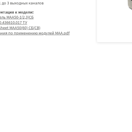
1 до 3 выходных каналов
нтация к модели:
ель МАА50-1(2,3)СБ
.436610.017 ТУ
sheet МАА50(60) СБ(СВ)
ания по применению модулей МАА.pdf