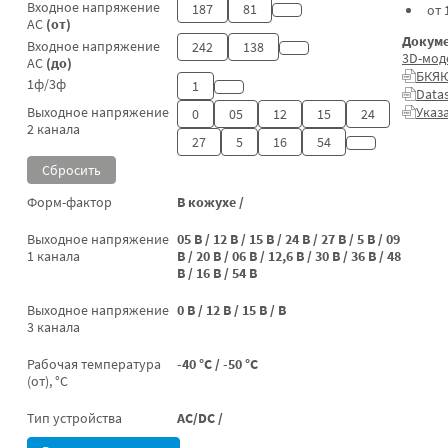
Входное напряжение
187
81
от 
AC
(от)
Докуме
Входное напряжение
242
138
3D-мод
AC
(до)
БКЯЮ
1ф/3ф
1
Data
Указ
Выходное напряжение
0
05
12
15
24
2 канала
27
5
16
54
Сбросить
Форм-фактор
В кожухе
/
Выходное напряжение
05 В
/
12 В
/
15 В
/
24 В
/
27 В
/
5 В
/
09
1 канала
В
/
20 В
/
06 В
/
12,6 В
/
30 В
/
36 В
/
48
В
/
16 В
/
54 В
Выходное напряжение
0 В
/
12 В
/
15 В
/
В
3 канала
Рабочая температура
-40 °C
/
-50 °C
(от), °C
Тип устройства
AC/DC
/