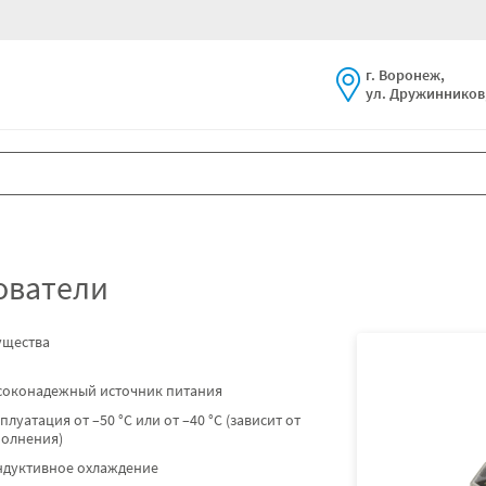
г. Воронеж,
ул. Дружинников,
ователи
щества
соконадежный источник питания
плуатация от –50 °C или от –40 °C (зависит от
полнения)
ндуктивное охлаждение