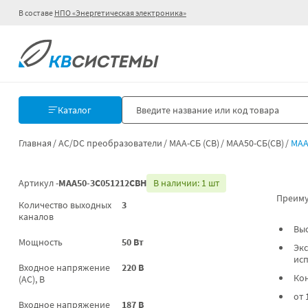
В составе
НПО «Энергетическая электроника»
Каталог
Главная
AC/DC преобразователи
МАА-СБ (СВ)
МАА50-СБ(СВ)
МАА
Артикул -
МАА50-3С051212СВН
В наличии: 1 шт
Преиму
Количество выходных
3
каналов
Вы
Мощность
50 Вт
Экс
ис
Входное напряжение
220 В
Ко
(AC), В
от 
Входное напряжение
187 В