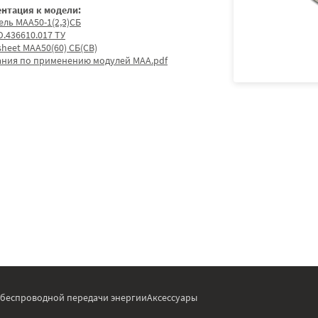
нтация к модели:
ель МАА50-1(2,3)СБ
.436610.017 ТУ
sheet МАА50(60) СБ(СВ)
ания по применению модулей МАА.pdf
 беспроводной передачи энергии
Аксессуары