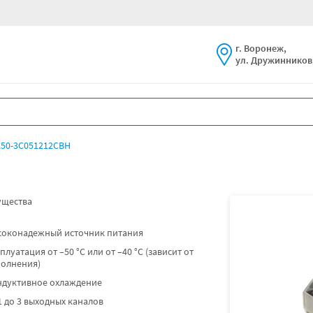
г. Воронеж,
ул. Дружинников,
50-3С051212СВН
щества
соконадежный источник питания
плуатация от –50 °C или от –40 °C (зависит от
полнения)
ндуктивное охлаждение
1 до 3 выходных каналов