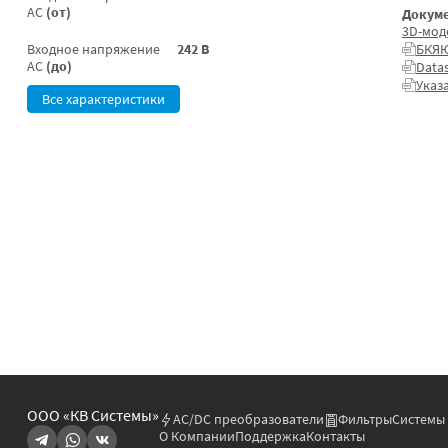
AC
(от)
Докуме
3D-мод
Входное напряжение
242 В
БКЯЮ
AC
(до)
Data
Указ
Все характеристики
ООО «КВ Системы»
AC/DC преобразователи
Фильтры
Системы
О Компании
Поддержка
Контакты