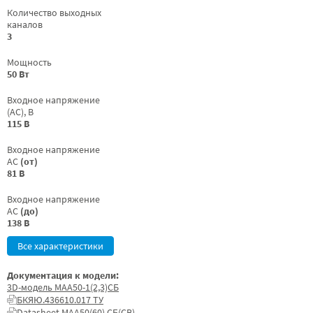
Количество выходных
каналов
3
Мощность
50 Вт
Входное напряжение
(AC), В
115 В
Входное напряжение
AC
(от)
81 В
Входное напряжение
AC
(до)
138 В
Все характеристики
Документация к модели:
3D-модель МАА50-1(2,3)СБ
БКЯЮ.436610.017 ТУ
Datasheet МАА50(60) СБ(СВ)