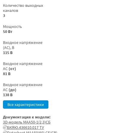
Количество выходных
каналов
3
Мощность
50 Вт
Входное напряжение
(AC), В
115 В
Входное напряжение
AC
(от)
81 В
Входное напряжение
AC
(до)
138 В
Все характеристики
Документация к модели:
3D-модель МАА50-1(2,3)СБ
БКЯЮ.436610.017 ТУ
Datasheet МАА50(60) СБ(СВ)