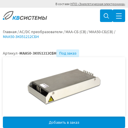
В составе
НПО «Энергетическая электроника»
Главная
AC/DC преобразователи
МАА-СБ (СВ)
МАА50-СБ(СВ)
МАА50-3К051212СБН
Артикул -
МАА50-3К051212СБН
Под заказ
Добавить в заказ