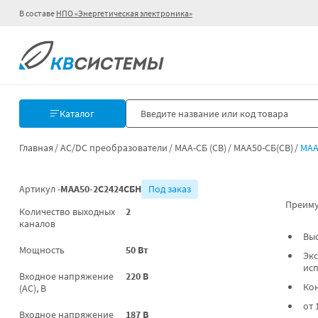
В составе
НПО «Энергетическая электроника»
Каталог
Главная
AC/DC преобразователи
МАА-СБ (СВ)
МАА50-СБ(СВ)
МАА
Артикул -
МАА50-2С2424СБН
Под заказ
Преиму
Количество выходных
2
каналов
Вы
Мощность
50 Вт
Экс
ис
Входное напряжение
220 В
Ко
(AC), В
от 
Входное напряжение
187 В