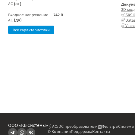
AC
(от)
Докуме
3D-мод
Входное напряжение
242 В
БКЯЮ
AC
(до)
Data
Указ
Все характеристики
ООО «КВ Системы»
AC/DC преобразователи
Фильтры
Системы
О Компании
Поддержка
Контакты