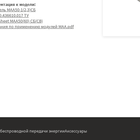
нтация к модели:
ель МАА50-1(2,3)СБ
.436610.017 ТУ
sheet МАА50(60) СБ(СВ)
ания по применению модулей МАА.pdf
 беспроводной передачи энергии
Аксессуары