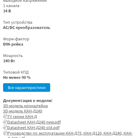
Выходное напряжение
1 канала
24 В
Тип устройства
AC/DC преобразователь
Форм-фактор
DIN-рейка
Мощность
240 Вт
Типовой КПД
Не менее 90 %
Все характеристики
Документация к модели:
3D-модель кронштейна
3D-модель КАН-Д240
ТУ серии КАН-Д
Datasheet КАН-Д240 new.pdf
Datasheet КАН-Д240 old.pdf
Руководство по эксплуатации КАН-Д75, КАН-Д120, КАН-Д240, КАН-