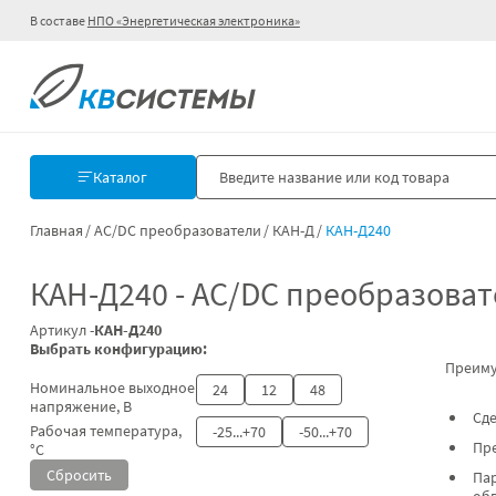
В составе
НПО «Энергетическая электроника»
Каталог
Главная
AC/DC преобразователи
КАН-Д
КАН-Д240
КАН-Д240 - AC/DC преобразова
Артикул -
КАН-Д240
Выбрать конфигурацию:
Преим
Номинальное выходное
24
12
48
напряжение, В
Сде
Рабочая температура,
-25...+70
-50...+70
Пре
°С
Сбросить
Па