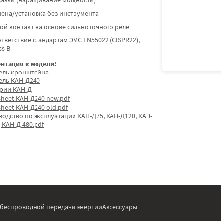
вязки (наращивание мощности)
ена/установка без инструмента
ой контакт на основе сильноточного реле
тветствие стандартам ЭМС EN55022 (CISPR22),
ss B
нтация к модели:
ель кронштейна
ель КАН-Д240
ерии КАН-Д
sheet КАН-Д240 new.pdf
sheet КАН-Д240 old.pdf
водство по эксплуатации КАН-Д75, КАН-Д120, КАН-
 КАН-Д 480.pdf
 беспроводной передачи энергии
Аксессуары