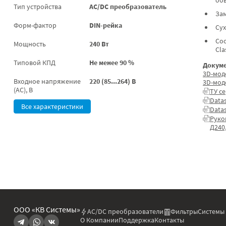
об
Тип устройства
AC/DC преобразователь
Зам
Форм-фактор
DIN-рейка
Сух
Соо
Мощность
240 Вт
Cla
Типовой КПД
Не менее 90 %
Докуме
3D-мод
Входное напряжение
220 (85...264) В
3D-мод
(AC), В
ТУ с
Data
Все характеристики
Data
Руко
Д240,
ООО «КВ Системы»
AC/DC преобразователи
Фильтры
Системы
О Компании
Поддержка
Контакты