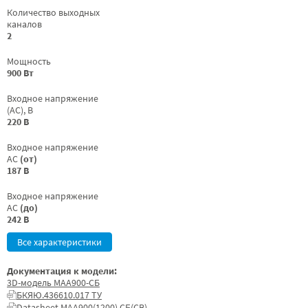
Количество выходных
каналов
2
Мощность
900 Вт
Входное напряжение
(AC), В
220 В
Входное напряжение
AC
(от)
187 В
Входное напряжение
AC
(до)
242 В
Все характеристики
Документация к модели:
3D-модель МАА900-СБ
БКЯЮ.436610.017 ТУ
Datasheet МАА900(1200) СБ(СВ)