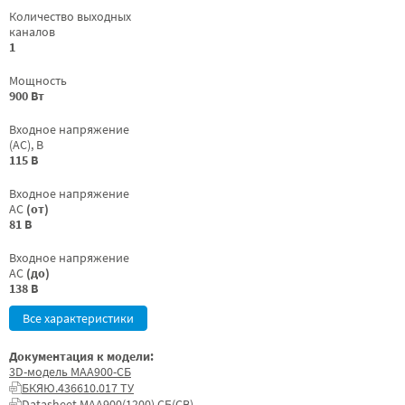
Количество выходных
каналов
1
Мощность
900 Вт
Входное напряжение
(AC), В
115 В
Входное напряжение
AC
(от)
81 В
Входное напряжение
AC
(до)
138 В
Все характеристики
Документация к модели:
3D-модель МАА900-СБ
БКЯЮ.436610.017 ТУ
Datasheet МАА900(1200) СБ(СВ)