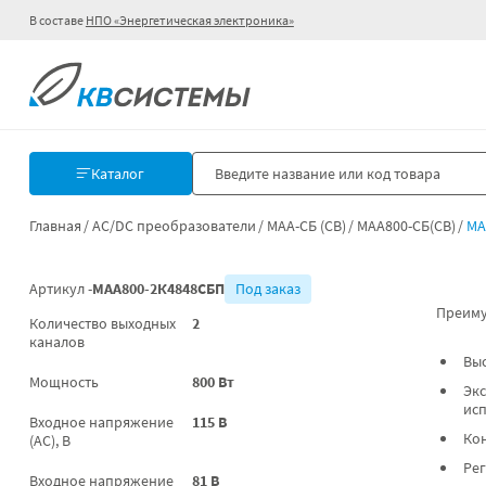
В составе
НПО «Энергетическая электроника»
Каталог
Главная
AC/DC преобразователи
МАА-СБ (СВ)
МАА800-СБ(СВ)
МА
Артикул -
МАА800-2К4848СБП
Под заказ
Преиму
Количество выходных
2
каналов
Вы
Мощность
800 Вт
Экс
ис
Входное напряжение
115 В
Ко
(AC), В
Ре
Входное напряжение
81 В