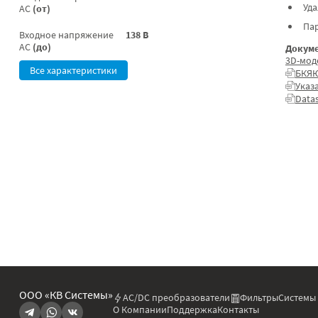
Уд
AC
(от)
Па
Входное напряжение
138 В
AC
(до)
Докуме
3D-мод
Все характеристики
БКЯЮ
Указ
Data
ООО «КВ Системы»
AC/DC преобразователи
Фильтры
Системы
О Компании
Поддержка
Контакты