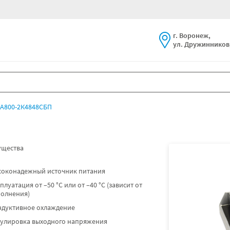
г. Воронеж,
ул. Дружинников,
А800-2К4848СБП
щества
соконадежный источник питания
плуатация от –50 °C или от –40 °C (зависит от
полнения)
ндуктивное охлаждение
гулировка выходного напряжения