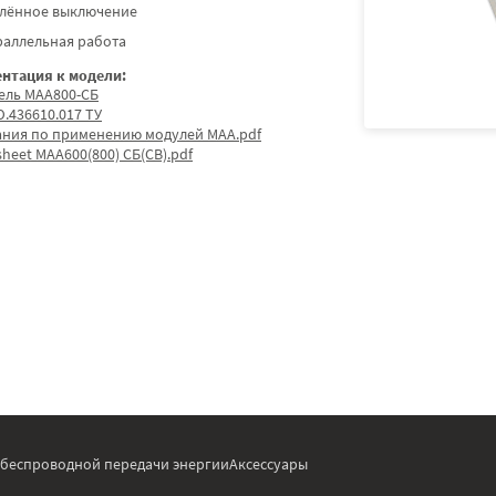
алённое выключение
раллельная работа
нтация к модели:
ель МАА800-СБ
.436610.017 ТУ
ания по применению модулей МАА.pdf
sheet МАА600(800) СБ(СВ).pdf
 беспроводной передачи энергии
Аксессуары