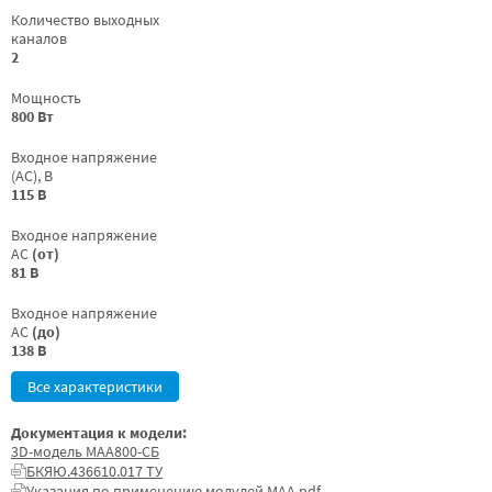
Количество выходных
каналов
2
Мощность
800 Вт
Входное напряжение
(AC), В
115 В
Входное напряжение
AC
(от)
81 В
Входное напряжение
AC
(до)
138 В
Все характеристики
Документация к модели:
3D-модель МАА800-СБ
БКЯЮ.436610.017 ТУ
Указания по применению модулей МАА.pdf