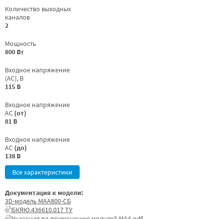
Количество выходных
каналов
2
Мощность
800 Вт
Входное напряжение
(AC), В
115 В
Входное напряжение
AC
(от)
81 В
Входное напряжение
AC
(до)
138 В
Все характеристики
Документация к модели:
3D-модель МАА800-СБ
БКЯЮ.436610.017 ТУ
Указания по применению модулей МАА.pdf