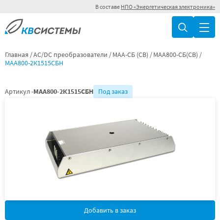
В составе
НПО «Энергетическая электроника»
Главная
AC/DC преобразователи
МАА-СБ (СВ)
МАА800-СБ(СВ)
МАА800-2К1515СБН
Артикул -
МАА800-2К1515СБН
Под заказ
Добавить в заказ