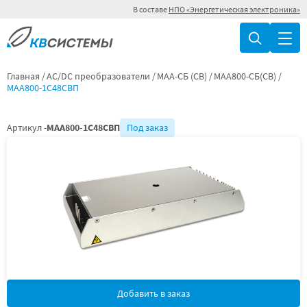
В составе
НПО «Энергетическая электроника»
Главная
AC/DC преобразователи
МАА-СБ (СВ)
МАА800-СБ(СВ)
МАА800-1С48СВП
Артикул -
МАА800-1С48СВП
Под заказ
Добавить в заказ