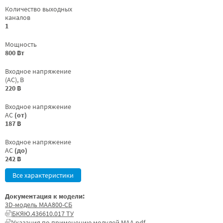
Количество выходных
каналов
1
Мощность
800 Вт
Входное напряжение
(AC), В
220 В
Входное напряжение
AC
(от)
187 В
Входное напряжение
AC
(до)
242 В
Все характеристики
Документация к модели:
3D-модель МАА800-СБ
БКЯЮ.436610.017 ТУ
Указания по применению модулей МАА.pdf