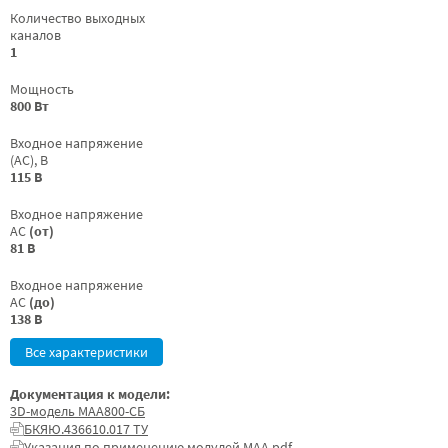
Количество выходных
каналов
1
Мощность
800 Вт
Входное напряжение
(AC), В
115 В
Входное напряжение
AC
(от)
81 В
Входное напряжение
AC
(до)
138 В
Все характеристики
Документация к модели:
3D-модель МАА800-СБ
БКЯЮ.436610.017 ТУ
Указания по применению модулей МАА.pdf