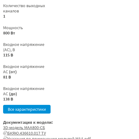
Количество выходных
каналов
1
Мощность
800 Вт
Входное напряжение
(AC), В
115 В
Входное напряжение
AC
(от)
81 В
Входное напряжение
AC
(до)
138 В
Все характеристики
Документация к модели:
3D-модель МАА800-СБ
БКЯЮ.436610.017 ТУ
Указания по применению модулей МАА.pdf