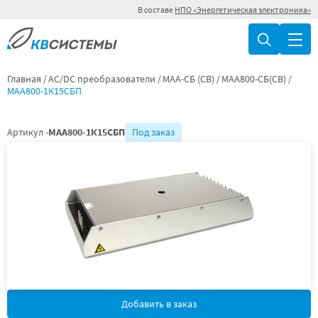
В составе
НПО «Энергетическая электроника»
Главная
AC/DC преобразователи
МАА-СБ (СВ)
МАА800-СБ(СВ)
МАА800-1К15СБП
Артикул -
МАА800-1К15СБП
Под заказ
Добавить в заказ