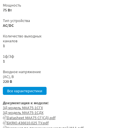
Мощность
75 Вт
Тип устройства
AC/DC
Количество выходных
каналов
1
1ф/3ф
1
Входное напряжение
(AC), В
220 В
Все характеристики
Документация к модели:
3Д модель МАА75-1СГХ
3Д модель МАА75-1СДХ
Datasheet МАА75 СГ(СД).pdf
БКЯЮ.436610.025 ТУ.pdf
Указания по применению модулей МАА.pdf