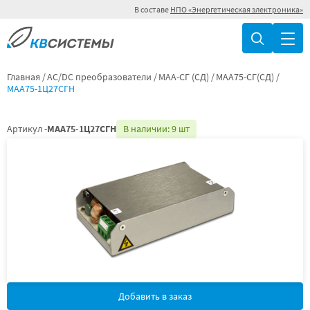
В составе
НПО «Энергетическая электроника»
Главная
AC/DC преобразователи
МАА-СГ (СД)
МАА75-СГ(СД)
МАА75-1Ц27СГН
Артикул -
МАА75-1Ц27СГН
В наличии: 9 шт
Добавить в заказ