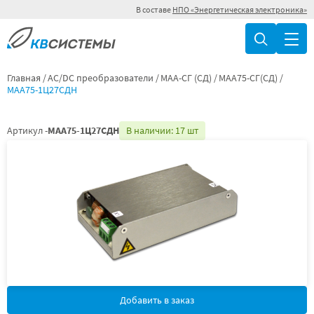
В составе
НПО «Энергетическая электроника»
Главная
AC/DC преобразователи
МАА-СГ (СД)
МАА75-СГ(СД)
МАА75-1Ц27СДН
Артикул -
МАА75-1Ц27СДН
В наличии: 17 шт
Добавить в заказ