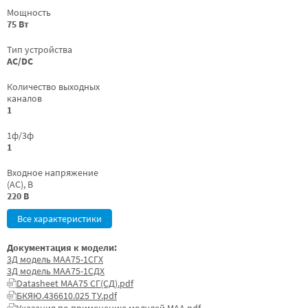
Мощность
75 Вт
Тип устройства
AC/DC
Количество выходных
каналов
1
1ф/3ф
1
Входное напряжение
(AC), В
220 В
Все характеристики
Документация к модели:
3Д модель МАА75-1СГХ
3Д модель МАА75-1СДХ
Datasheet МАА75 СГ(СД).pdf
БКЯЮ.436610.025 ТУ.pdf
Указания по применению модулей МАА.pdf