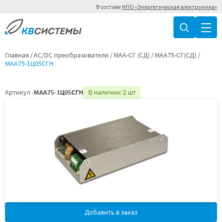
В составе
НПО «Энергетическая электроника»
Главная
AC/DC преобразователи
МАА-СГ (СД)
МАА75-СГ(СД)
МАА75-1Ц05СГН
Артикул -
МАА75-1Ц05СГН
В наличии: 2 шт
Добавить в заказ