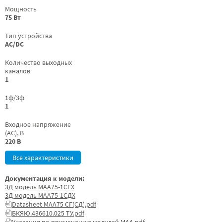
Мощность
75 Вт
Тип устройства
AC/DC
Количество выходных
каналов
1
1ф/3ф
1
Входное напряжение
(AC), В
220 В
Все характеристики
Документация к модели:
3Д модель МАА75-1СГХ
3Д модель МАА75-1СДХ
Datasheet МАА75 СГ(СД).pdf
БКЯЮ.436610.025 ТУ.pdf
Указания по применению модулей МАА.pdf