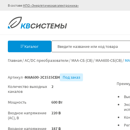
В составе
НПО «Энергетическая электроника»
Каталог
Главная
AC/DC преобразователи
МАА-СБ (СВ)
МАА600-СБ(СВ)
МА
Артикул -
МАА600-2С1515СБН
Под заказ
Преиму
Количество выходных
2
каналов
Вы
Мощность
600 Вт
Экс
ис
Входное напряжение
220 В
Ко
(AC), В
Ре
Входное напряжение
187 В