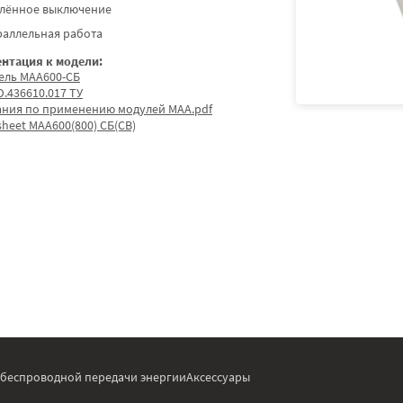
алённое выключение
раллельная работа
нтация к модели:
ель МАА600-СБ
.436610.017 ТУ
ания по применению модулей МАА.pdf
sheet МАА600(800) СБ(СВ)
 беспроводной передачи энергии
Аксессуары