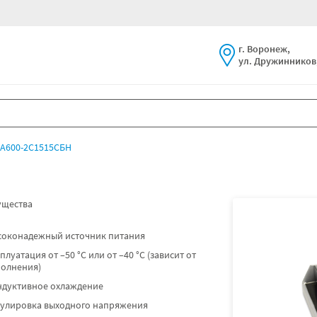
г. Воронеж,
ул. Дружинников,
А600-2С1515СБН
щества
соконадежный источник питания
плуатация от –50 °C или от –40 °C (зависит от
полнения)
ндуктивное охлаждение
гулировка выходного напряжения