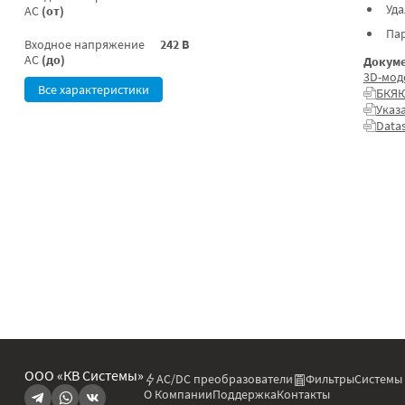
Уд
AC
(от)
Па
Входное напряжение
242 В
AC
(до)
Докуме
3D-мод
Все характеристики
БКЯЮ
Указ
Data
ООО «КВ Системы»
AC/DC преобразователи
Фильтры
Системы
О Компании
Поддержка
Контакты