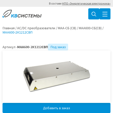
В составе
НПО «Энергетическая электроника»
Главная
AC/DC преобразователи
МАА-СБ (СВ)
МАА600-СБ(СВ)
МАА600-2К1212СВП
Артикул -
МАА600-2К1212СВП
Под заказ
Добавить в заказ