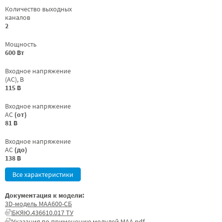
Количество выходных
каналов
2
Мощность
600 Вт
Входное напряжение
(AC), В
115 В
Входное напряжение
AC
(от)
81 В
Входное напряжение
AC
(до)
138 В
Все характеристики
Документация к модели:
3D-модель МАА600-СБ
БКЯЮ.436610.017 ТУ
Указания по применению модулей МАА.pdf