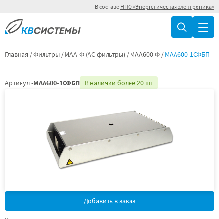
В составе
НПО «Энергетическая электроника»
Главная
Фильтры
МАА-Ф (AC фильтры)
МАА600-Ф
МАА600-1СФБП
Артикул -
МАА600-1СФБП
В наличии более 20 шт
Добавить в заказ