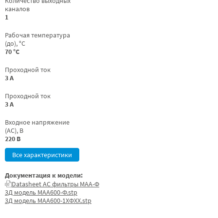
Количество выходных
каналов
1
Рабочая температура
(до), °C
70 °C
Проходной ток
3 А
Проходной ток
3 А
Входное напряжение
(AC), В
220 В
Все характеристики
Документация к модели:
Datasheet AC фильтры МАА-Ф
3Д модель МАА600-Ф.stp
3Д модель МАА600-1ХФХХ.stp