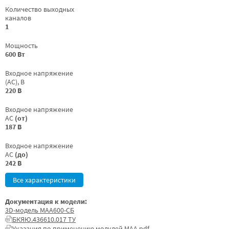
Количество выходных
каналов
1
Мощность
600 Вт
Входное напряжение
(AC), В
220 В
Входное напряжение
AC
(от)
187 В
Входное напряжение
AC
(до)
242 В
Все характеристики
Документация к модели:
3D-модель МАА600-СБ
БКЯЮ.436610.017 ТУ
Указания по применению модулей МАА.pdf