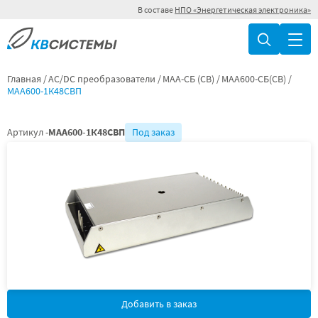
В составе
НПО «Энергетическая электроника»
Главная
AC/DC преобразователи
МАА-СБ (СВ)
МАА600-СБ(СВ)
МАА600-1К48СВП
Артикул -
МАА600-1К48СВП
Под заказ
Добавить в заказ