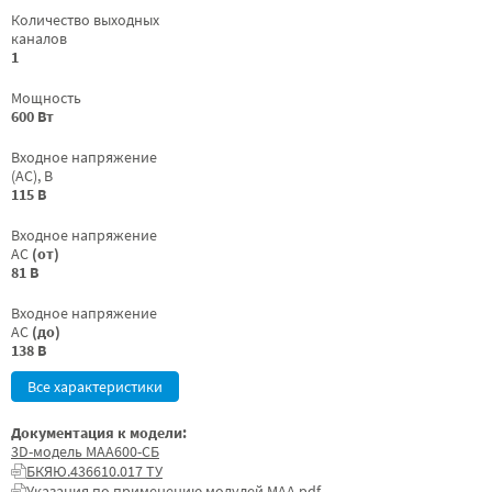
Количество выходных
каналов
1
Мощность
600 Вт
Входное напряжение
(AC), В
115 В
Входное напряжение
AC
(от)
81 В
Входное напряжение
AC
(до)
138 В
Все характеристики
Документация к модели:
3D-модель МАА600-СБ
БКЯЮ.436610.017 ТУ
Указания по применению модулей МАА.pdf