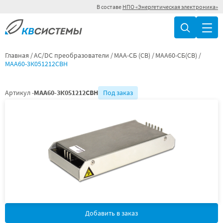
В составе
НПО «Энергетическая электроника»
Главная
AC/DC преобразователи
МАА-СБ (СВ)
МАА60-СБ(СВ)
МАА60-3К051212СВН
Артикул -
МАА60-3К051212СВН
Под заказ
Добавить в заказ