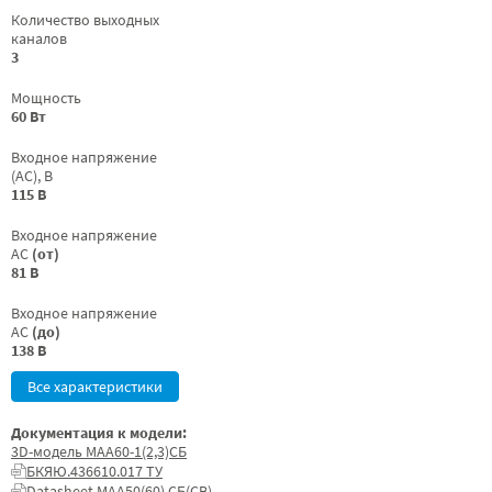
Количество выходных
каналов
3
Мощность
60 Вт
Входное напряжение
(AC), В
115 В
Входное напряжение
AC
(от)
81 В
Входное напряжение
AC
(до)
138 В
Все характеристики
Документация к модели:
3D-модель МАА60-1(2,3)СБ
БКЯЮ.436610.017 ТУ
Datasheet МАА50(60) СБ(СВ)