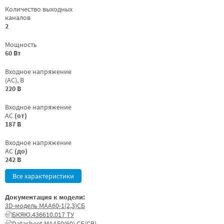
Количество выходных
каналов
2
Мощность
60 Вт
Входное напряжение
(AC), В
220 В
Входное напряжение
AC
(от)
187 В
Входное напряжение
AC
(до)
242 В
Все характеристики
Документация к модели:
3D-модель МАА60-1(2,3)СБ
БКЯЮ.436610.017 ТУ
Datasheet МАА50(60) СБ(СВ)