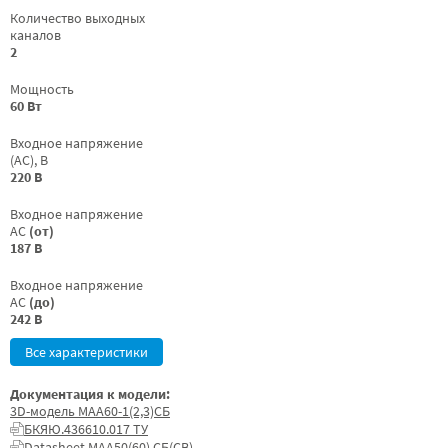
Количество выходных
каналов
2
Мощность
60 Вт
Входное напряжение
(AC), В
220 В
Входное напряжение
AC
(от)
187 В
Входное напряжение
AC
(до)
242 В
Все характеристики
Документация к модели:
3D-модель МАА60-1(2,3)СБ
БКЯЮ.436610.017 ТУ
Datasheet МАА50(60) СБ(СВ)