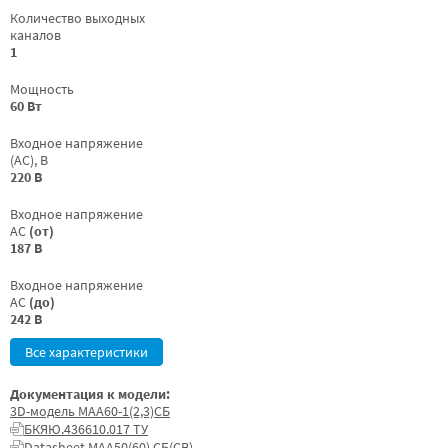
Количество выходных
каналов
1
Мощность
60 Вт
Входное напряжение
(AC), В
220 В
Входное напряжение
AC
(от)
187 В
Входное напряжение
AC
(до)
242 В
Все характеристики
Документация к модели:
3D-модель МАА60-1(2,3)СБ
БКЯЮ.436610.017 ТУ
Datasheet МАА50(60) СБ(СВ)