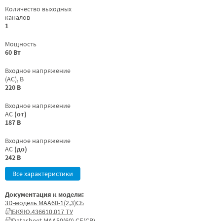
Количество выходных
каналов
1
Мощность
60 Вт
Входное напряжение
(AC), В
220 В
Входное напряжение
AC
(от)
187 В
Входное напряжение
AC
(до)
242 В
Все характеристики
Документация к модели:
3D-модель МАА60-1(2,3)СБ
БКЯЮ.436610.017 ТУ
Datasheet МАА50(60) СБ(СВ)