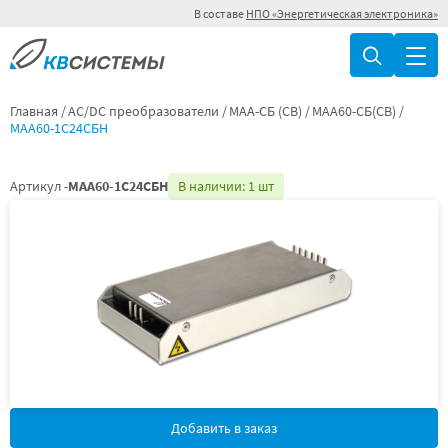
В составе
НПО «Энергетическая электроника»
Главная
AC/DC преобразователи
МАА-СБ (СВ)
МАА60-СБ(СВ)
МАА60-1С24СБН
Артикул -
МАА60-1С24СБН
В наличии: 1 шт
Добавить в заказ