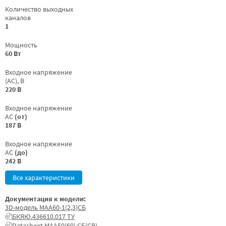
Количество выходных
каналов
1
Мощность
60 Вт
Входное напряжение
(AC), В
220 В
Входное напряжение
AC
(от)
187 В
Входное напряжение
AC
(до)
242 В
Все характеристики
Документация к модели:
3D-модель МАА60-1(2,3)СБ
БКЯЮ.436610.017 ТУ
Datasheet МАА50(60) СБ(СВ)