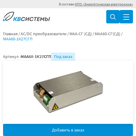
В составе
НПО «Энергетическая электроника»
Главная
AC/DC преобразователи
МАА-СГ (СД)
МАА60-СГ(СД)
МАА60-1К27СГП
Артикул -
МАА60-1К27СГП
Под заказ
Добавить в заказ