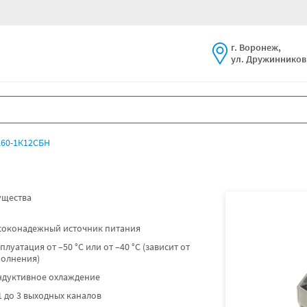
г. Воронеж,
ул. Дружинников,
60-1К12СБН
щества
соконадежный источник питания
плуатация от –50 °C или от –40 °C (зависит от
полнения)
ндуктивное охлаждение
1 до 3 выходных каналов