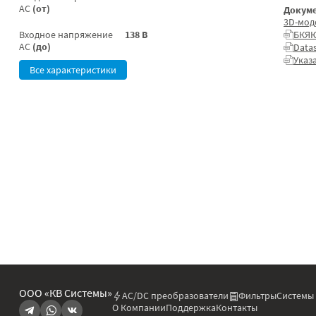
AC
(от)
Докуме
3D-мод
Входное напряжение
138 В
БКЯЮ
AC
(до)
Data
Указ
Все характеристики
ООО «КВ Системы»
AC/DC преобразователи
Фильтры
Системы
О Компании
Поддержка
Контакты