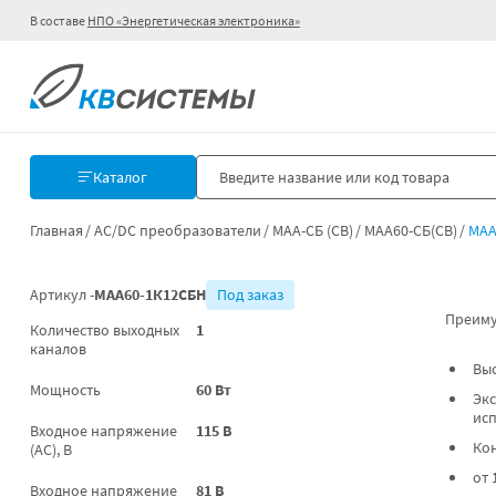
В составе
НПО «Энергетическая электроника»
Каталог
Главная
AC/DC преобразователи
МАА-СБ (СВ)
МАА60-СБ(СВ)
МАА
Артикул -
МАА60-1К12СБН
Под заказ
Преиму
Количество выходных
1
каналов
Вы
Мощность
60 Вт
Экс
ис
Входное напряжение
115 В
Ко
(AC), В
от 
Входное напряжение
81 В