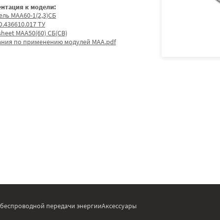
нтация к модели:
ель МАА60-1(2,3)СБ
.436610.017 ТУ
sheet МАА50(60) СБ(СВ)
ания по применению модулей МАА.pdf
 беспроводной передачи энергии
Аксессуары