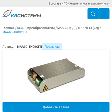
В составе
НПО «Энергетическая электроника»
Главная
AC/DC преобразователи
МАА-СГ (СД)
МАА60-СГ(СД)
МАА60-1К09СГП
Артикул -
МАА60-1К09СГП
Под заказ
Добавить в заказ