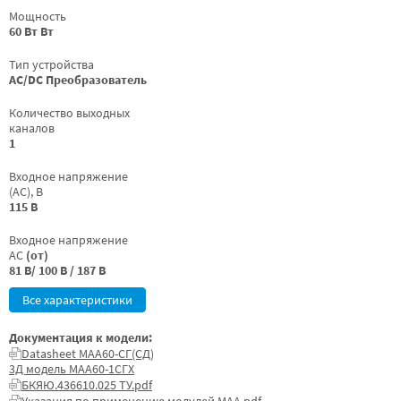
Мощность
60 Вт Вт
Тип устройства
AC/DC Преобразователь
Количество выходных
каналов
1
Входное напряжение
(AC), В
115 В
Входное напряжение
AC
(от)
81 В/ 100 В / 187 В
Все характеристики
Документация к модели:
Datasheet МАА60-СГ(СД)
3Д модель МАА60-1СГХ
БКЯЮ.436610.025 ТУ.pdf
Указания по применению модулей МАА.pdf