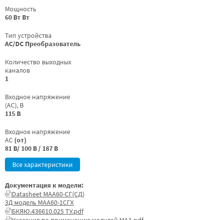
Мощность
60 Вт Вт
Тип устройства
AC/DC Преобразователь
Количество выходных
каналов
1
Входное напряжение
(AC), В
115 В
Входное напряжение
AC
(от)
81 В/ 100 В / 187 В
Все характеристики
Документация к модели:
Datasheet МАА60-СГ(СД)
3Д модель МАА60-1СГХ
БКЯЮ.436610.025 ТУ.pdf
Указания по применению модулей МАА.pdf