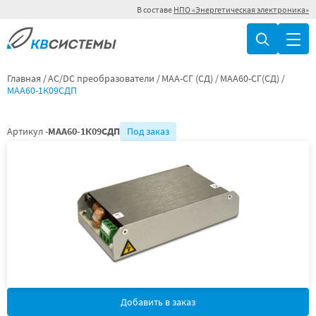
В составе
НПО «Энергетическая электроника»
Главная
AC/DC преобразователи
МАА-СГ (СД)
МАА60-СГ(СД)
МАА60-1К09СДП
Артикул -
МАА60-1К09СДП
Под заказ
Добавить в заказ