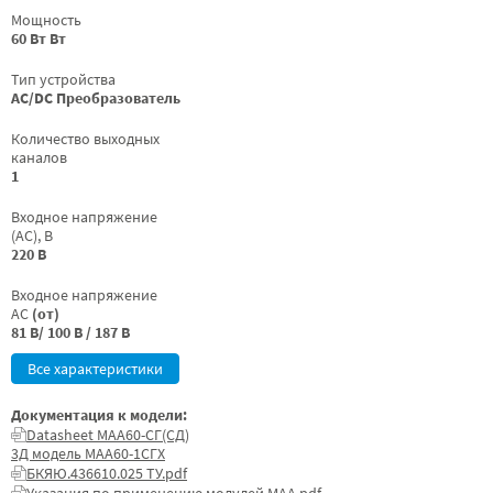
Мощность
60 Вт Вт
Тип устройства
AC/DC Преобразователь
Количество выходных
каналов
1
Входное напряжение
(AC), В
220 В
Входное напряжение
AC
(от)
81 В/ 100 В / 187 В
Все характеристики
Документация к модели:
Datasheet МАА60-СГ(СД)
3Д модель МАА60-1СГХ
БКЯЮ.436610.025 ТУ.pdf
Указания по применению модулей МАА.pdf