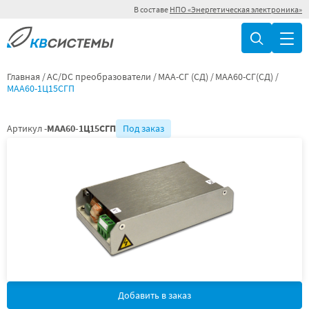
В составе
НПО «Энергетическая электроника»
Главная
AC/DC преобразователи
МАА-СГ (СД)
МАА60-СГ(СД)
МАА60-1Ц15СГП
Артикул -
МАА60-1Ц15СГП
Под заказ
Добавить в заказ