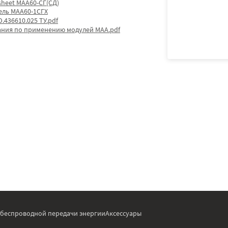
sheet МАА60-СГ(СД)
ель МАА60-1СГХ
.436610.025 ТУ.pdf
ания по применению модулей МАА.pdf
 беспроводной передачи энергии
Аксессуары