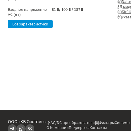
Data
3Д мод
Входное напряжение
81 В/ 100 В / 187 В
БКЯЮ
AC
(от)
Указ
Все характеристики
ООО «КВ Системы»
AC/DC преобразователи
Фильтры
Системы
О Компании
Поддержка
Контакты