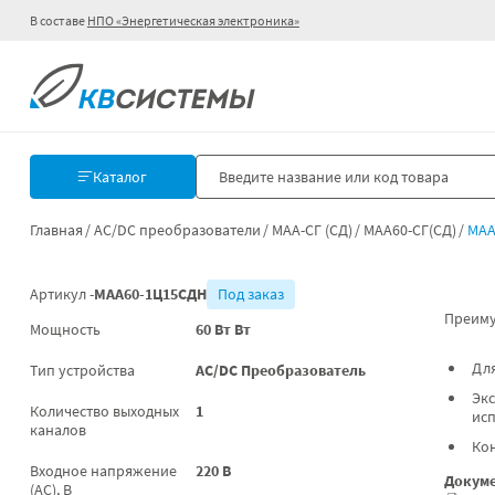
В составе
НПО «Энергетическая электроника»
Каталог
Главная
AC/DC преобразователи
МАА-СГ (СД)
МАА60-СГ(СД)
МАА
Артикул -
МАА60-1Ц15СДН
Под заказ
Преиму
Мощность
60 Вт Вт
Для
Тип устройства
AC/DC Преобразователь
Экс
Количество выходных
1
ис
каналов
Ко
Входное напряжение
220 В
Докуме
(AC), В