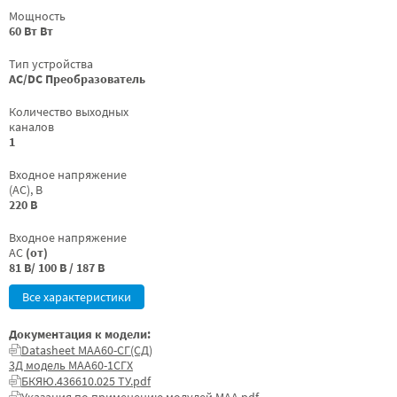
Мощность
60 Вт Вт
Тип устройства
AC/DC Преобразователь
Количество выходных
каналов
1
Входное напряжение
(AC), В
220 В
Входное напряжение
AC
(от)
81 В/ 100 В / 187 В
Все характеристики
Документация к модели:
Datasheet МАА60-СГ(СД)
3Д модель МАА60-1СГХ
БКЯЮ.436610.025 ТУ.pdf
Указания по применению модулей МАА.pdf