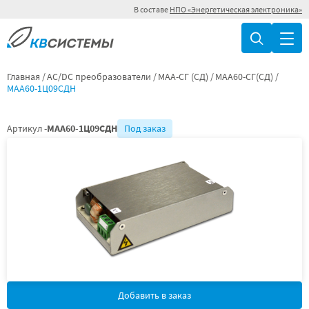
В составе
НПО «Энергетическая электроника»
Главная
AC/DC преобразователи
МАА-СГ (СД)
МАА60-СГ(СД)
МАА60-1Ц09СДН
Артикул -
МАА60-1Ц09СДН
Под заказ
Добавить в заказ