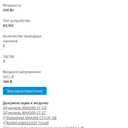
Мощность
500 Вт
Тип устройства
AC/DC
Количество выходных
каналов
1
1ф/3ф
3
Входное напряжение
(AC), В
380 В
Все характеристики
Документация к модели:
3Д модель МАА500-1Т СД
3Д модель МАА500-1Т СГ
Datasheet МАА500 СГ(СД) 3ф
БКЯЮ.436610.025 ТУ.pdf
Указания по применению модулей МАА.pdf