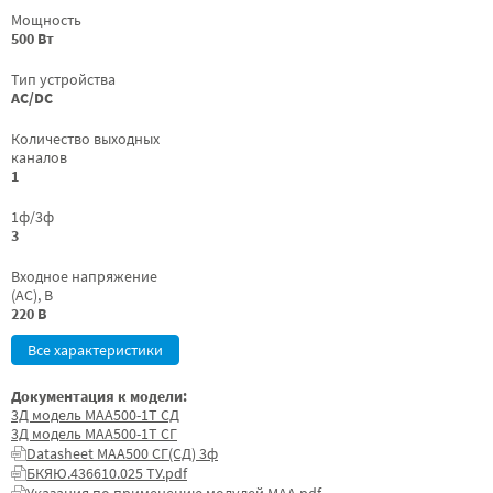
Мощность
500 Вт
Тип устройства
AC/DC
Количество выходных
каналов
1
1ф/3ф
3
Входное напряжение
(AC), В
220 В
Все характеристики
Документация к модели:
3Д модель МАА500-1Т СД
3Д модель МАА500-1Т СГ
Datasheet МАА500 СГ(СД) 3ф
БКЯЮ.436610.025 ТУ.pdf
Указания по применению модулей МАА.pdf