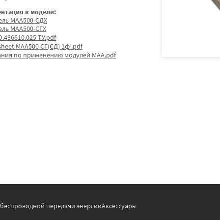
нтация к модели:
ель МАА500-СДХ
ель МАА500-СГХ
.436610.025 ТУ.pdf
sheet МАА500 СГ(СД) 1ф .pdf
ания по применению модулей МАА.pdf
 беспроводной передачи энергии
Аксессуары