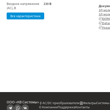
Входное напряжение
220 В
Докуме
(AC), В
3Д мод
3Д мод
Все характеристики
БКЯЮ
Data
Указ
ООО «КВ Системы»
AC/DC преобразователи
Фильтры
Системы
О Компании
Поддержка
Контакты