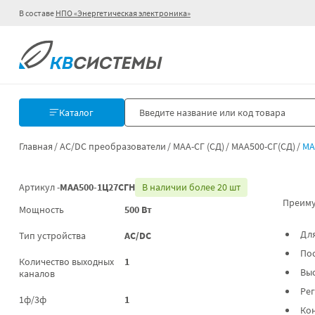
В составе
НПО «Энергетическая электроника»
Каталог
Главная
AC/DC преобразователи
МАА-СГ (СД)
МАА500-СГ(СД)
МА
Артикул -
МАА500-1Ц27СГН
В наличии более 20 шт
Преиму
Мощность
500 Вт
Для
Тип устройства
AC/DC
По
Количество выходных
1
Выс
каналов
Ре
1ф/3ф
1
Ко