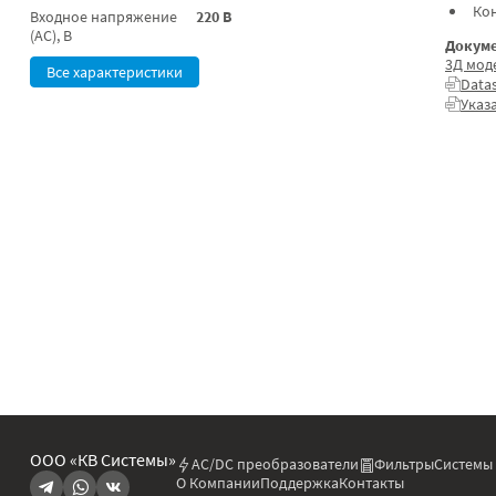
Ко
Входное напряжение
220 В
(AC), В
Докуме
3Д мод
Все характеристики
Data
Указ
ООО «КВ Системы»
AC/DC преобразователи
Фильтры
Системы
О Компании
Поддержка
Контакты