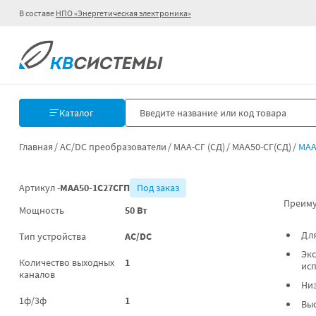
В составе
НПО «Энергетическая электроника»
Каталог
Главная
AC/DC преобразователи
МАА-СГ (СД)
МАА50-СГ(СД)
МАА
Артикул -
МАА50-1С27СГП
Под заказ
Преиму
Мощность
50 Вт
Для
Тип устройства
AC/DC
Экс
Количество выходных
1
ис
каналов
Низ
1ф/3ф
1
Выс