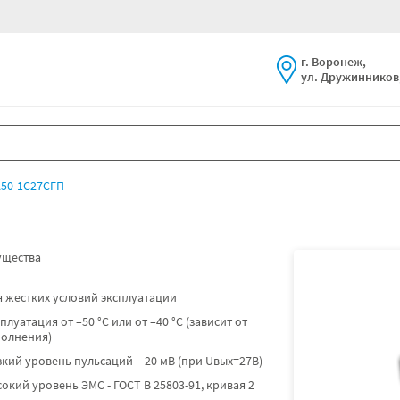
г. Воронеж,
ул. Дружинников,
50-1С27СГП
щества
 жестких условий эксплуатации
плуатация от –50 °C или от –40 °C (зависит от
полнения)
кий уровень пульсаций – 20 мВ (при Uвых=27В)
окий уровень ЭМС - ГОСТ В 25803-91, кривая 2