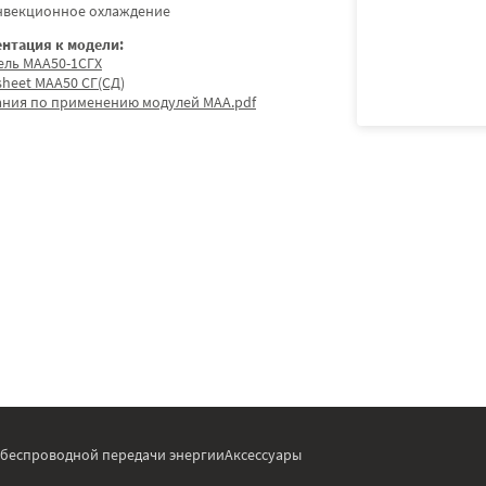
нвекционное охлаждение
нтация к модели:
ель МАА50-1СГХ
sheet МАА50 СГ(СД)
ания по применению модулей МАА.pdf
 беспроводной передачи энергии
Аксессуары