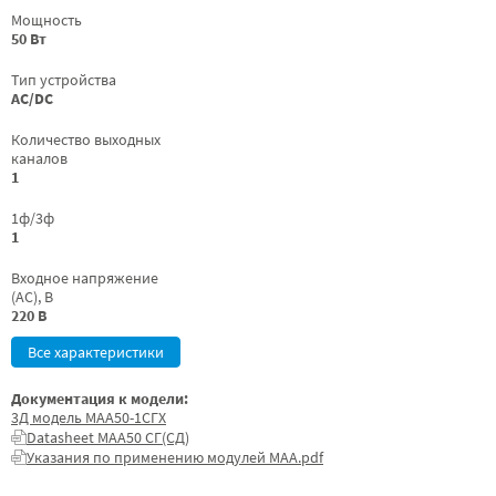
Мощность
50 Вт
Тип устройства
AC/DC
Количество выходных
каналов
1
1ф/3ф
1
Входное напряжение
(AC), В
220 В
Все характеристики
Документация к модели:
3Д модель МАА50-1СГХ
Datasheet МАА50 СГ(СД)
Указания по применению модулей МАА.pdf