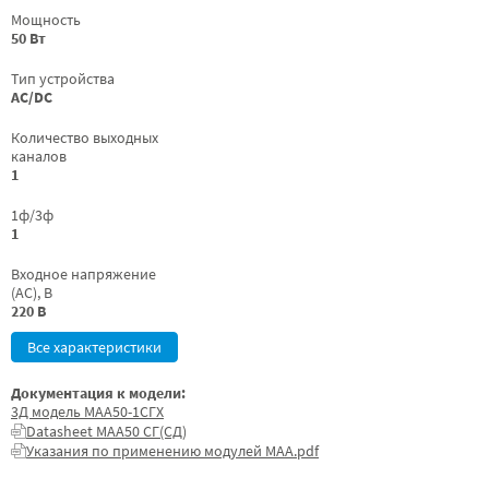
Мощность
50 Вт
Тип устройства
AC/DC
Количество выходных
каналов
1
1ф/3ф
1
Входное напряжение
(AC), В
220 В
Все характеристики
Документация к модели:
3Д модель МАА50-1СГХ
Datasheet МАА50 СГ(СД)
Указания по применению модулей МАА.pdf