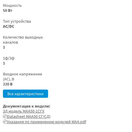
Мощность
50 Вт
Тип устройства
AC/DC
Количество выходных
каналов
1
1ф/3ф
1
Входное напряжение
(AC), В
220 В
Все характеристики
Документация к модели:
3Д модель МАА50-1СГХ
Datasheet МАА50 СГ(СД)
Указания по применению модулей МАА.pdf