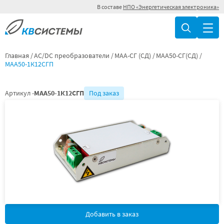
В составе
НПО «Энергетическая электроника»
Главная
AC/DC преобразователи
МАА-СГ (СД)
МАА50-СГ(СД)
МАА50-1К12СГП
Артикул -
МАА50-1К12СГП
Под заказ
Добавить в заказ