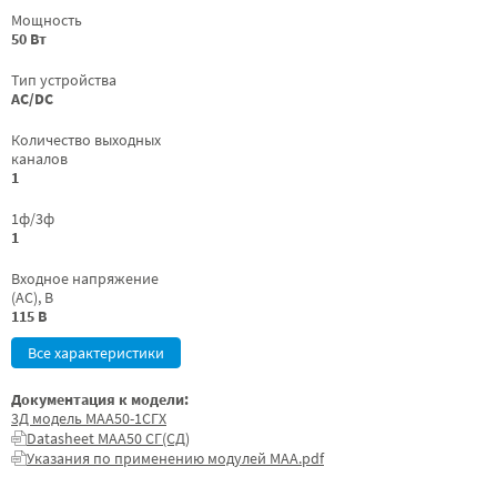
Мощность
50 Вт
Тип устройства
AC/DC
Количество выходных
каналов
1
1ф/3ф
1
Входное напряжение
(AC), В
115 В
Все характеристики
Документация к модели:
3Д модель МАА50-1СГХ
Datasheet МАА50 СГ(СД)
Указания по применению модулей МАА.pdf