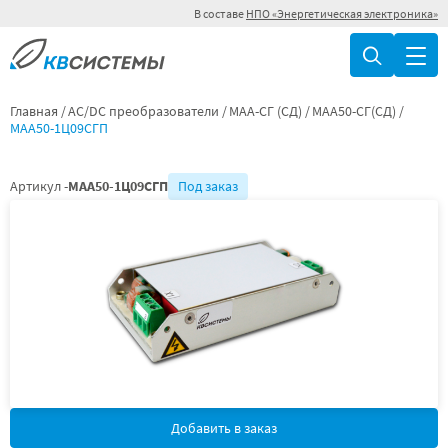
В составе
НПО «Энергетическая электроника»
Главная
AC/DC преобразователи
МАА-СГ (СД)
МАА50-СГ(СД)
МАА50-1Ц09СГП
Артикул -
МАА50-1Ц09СГП
Под заказ
Добавить в заказ