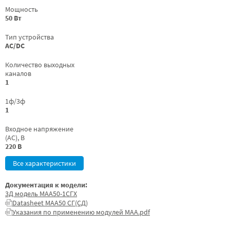
Мощность
50 Вт
Тип устройства
AC/DC
Количество выходных
каналов
1
1ф/3ф
1
Входное напряжение
(AC), В
220 В
Все характеристики
Документация к модели:
3Д модель МАА50-1СГХ
Datasheet МАА50 СГ(СД)
Указания по применению модулей МАА.pdf