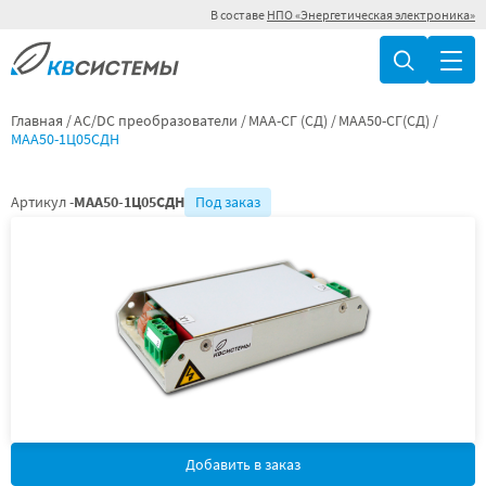
В составе
НПО «Энергетическая электроника»
Главная
AC/DC преобразователи
МАА-СГ (СД)
МАА50-СГ(СД)
МАА50-1Ц05СДН
Артикул -
МАА50-1Ц05СДН
Под заказ
Добавить в заказ