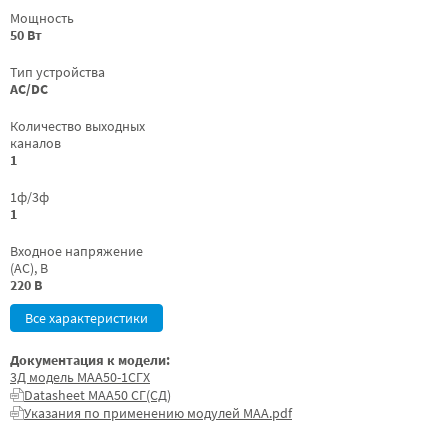
Мощность
50 Вт
Тип устройства
AC/DC
Количество выходных
каналов
1
1ф/3ф
1
Входное напряжение
(AC), В
220 В
Все характеристики
Документация к модели:
3Д модель МАА50-1СГХ
Datasheet МАА50 СГ(СД)
Указания по применению модулей МАА.pdf