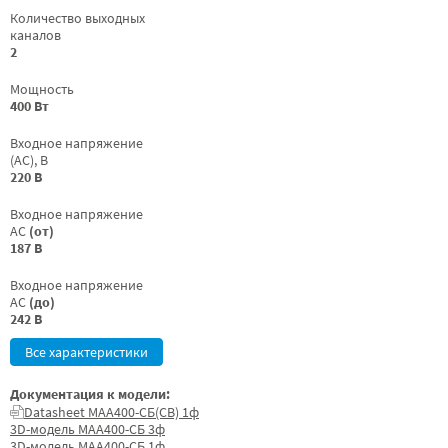
Количество выходных
каналов
2
Мощность
400 Вт
Входное напряжение
(AC), В
220 В
Входное напряжение
AC
(от)
187 В
Входное напряжение
AC
(до)
242 В
Все характеристики
Документация к модели:
Datasheet МАА400-СБ(СВ) 1ф
3D-модель МАА400-СБ 3ф
3D-модель МАА400-СБ 1ф