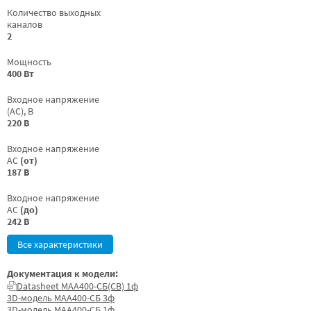
Количество выходных
каналов
2
Мощность
400 Вт
Входное напряжение
(AC), В
220 В
Входное напряжение
AC
(от)
187 В
Входное напряжение
AC
(до)
242 В
Все характеристики
Документация к модели:
Datasheet МАА400-СБ(СВ) 1ф
3D-модель МАА400-СБ 3ф
3D-модель МАА400-СБ 1ф